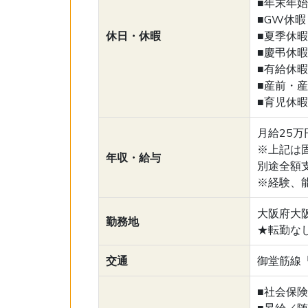
■年末年
■GW休暇
休日・休暇
■夏季休暇
■慶弔休暇
■有給休暇
■産前・
■育児休暇
月給25
※上記は固
年収・給与
別途全額
※経験、
大阪府大阪
勤務地
★転勤な
交通
御堂筋線
■社会保
■昇給／