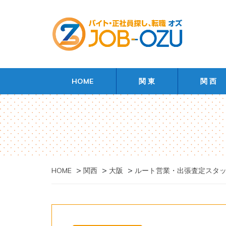
HOME
関 東
関 西
>
>
>
HOME
関西
大阪
ルート営業・出張査定スタ