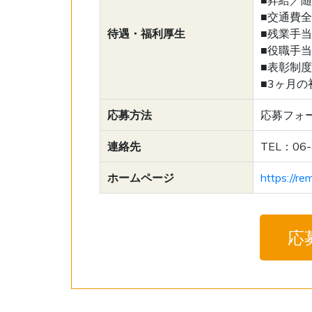
■交通費
待遇・福利厚生
■残業手当
■役職手当
■表彰制度
■3ヶ月の
応募方法
応募フォ
連絡先
TEL：06-
ホームページ
https://re
応